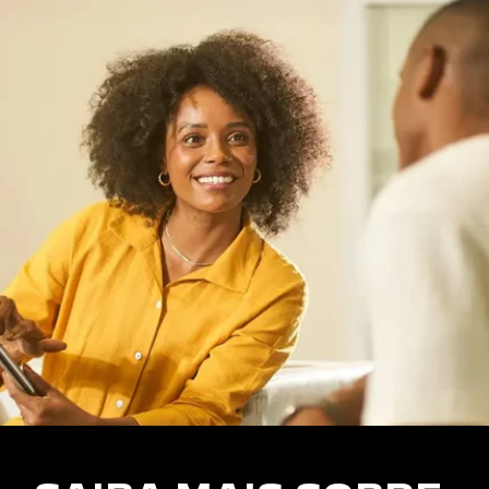
Peugeot Boxer
Peugeot Partner Rapid
VENDAS DIRETAS
Autoescolas
CNPJ e Microempreendedores
Governo
Locadoras
Produtor Rural
Taxistas
PEUGEOT INCLUSÃO
SOLUÇÕES FINANCEIRAS
Consórcio