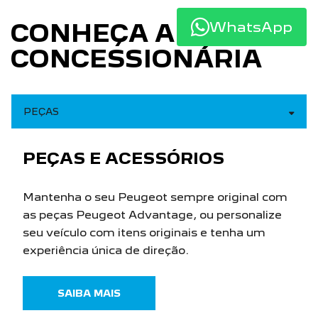
(27) 99941-5000
WhatsApp
EMAIL: SAC@ORVELPC.COM.BR
HORÁRIOS DE FUNCIONAMENTO
SHOWROOM
De segunda a sexta, das 8h às 18h.
Sábado, das 8h às 12h.
Mais informações sobre essa loja