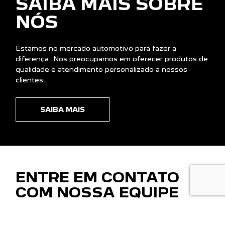
Financiamento
PÓS VENDAS
Peugeot Confiance
Agendar Serviço
Recall
Peças e Acessórios
CONTATO
Sobre Nós
Fale Conosco
Agende um Emotion Drive
Trabalhe Conosco
Política de Privacidade
COMPARE