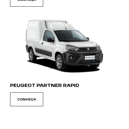
VENHA NOS VISITAR
ORVEL PEUGEOT
Avenida Carlos Lindenberg, 2570 - Aribiri
Vila Velha - Espírito Santo
COMO CHEGAR
TELEFONE
(27) 3320-5510
WHATSAPP