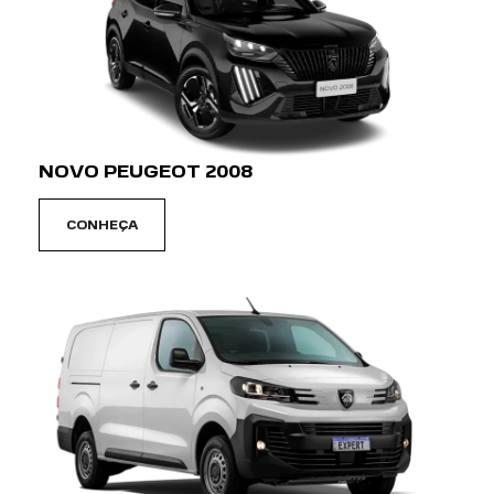
PREFERÊNCIA DE CONTATO:
WHATSAPP
TELEFONE
EMAIL
Li e aceito a
Política de Privacidade
e concordo em
receber comunicações da concessionária.
ENTRAR EM CONTATO
AGENDE UM