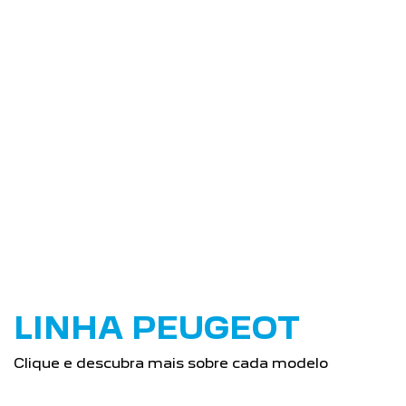
SAIBA MAIS SOBRE
NÓS
Estamos no mercado automotivo para fazer a
diferença. Nos preocupamos em oferecer produtos de
qualidade e atendimento personalizado a nossos
clientes.
SAIBA MAIS