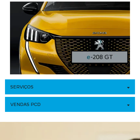
ORVEL AUTOMOTOR P&C LTDA
CNPJ: 44.628.505/0001-70
NOVOS
Novo Peugeot 208
Novo Peugeot 2008
Novo Peugeot Expert