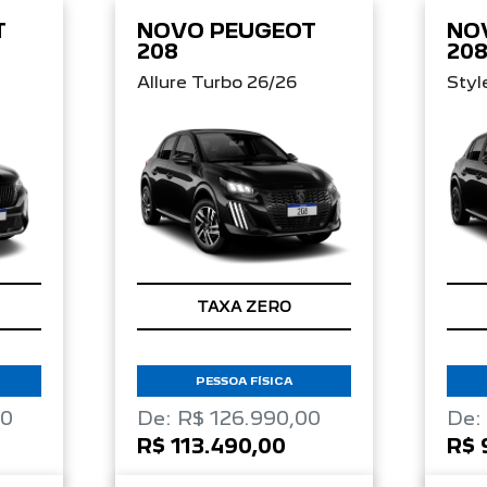
T
NOVO PEUGEOT
NO
208
20
Allure Turbo 26/26
Styl
TAXA ZERO
PESSOA FÍSICA
00
De: R$ 126.990,00
De:
R$ 113.490,00
R$ 