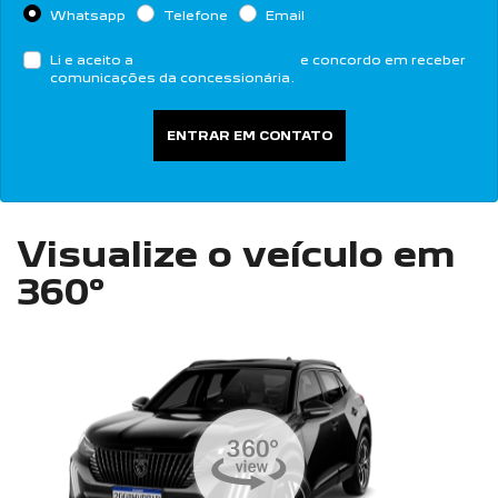
Whatsapp
Telefone
Email
Li e aceito a
Política de Privacidade
e concordo em receber
comunicações da concessionária.
ENTRAR EM CONTATO
Visualize o veículo em
360°