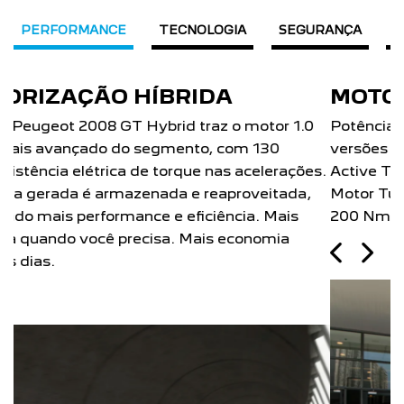
PERFORMANCE
TECNOLOGIA
SEGURANÇA
D
MOTOR TURBO 200
Potência para você ir mais longe, mais rápido. As
versões GT Hybrid T200 AT, Allure T200 AT e
Active T200 AT do Novo Peugeot 2008 com o
Motor Turbo 200 Flex com 130 cv de potência e
200 Nm de torque.
Próximo
Previous
Next
Câmbio automático CVT