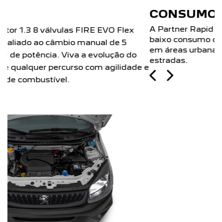
CONSUMO
A Partner Rapid possui nota A no Inmetro. Com
baixo consumo de combustível, faz até 11,7 km/l
em áreas urbanas e 12,4 km/l (gasolina) em
estradas.
Próximo
Previous
Next
Motor